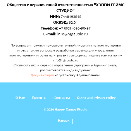
Общество с ограниченной ответственностью "ХЭППИ ГЕЙМС
СТУДИО"
ИНН:
7448193848
ОКВЭД:
62.01
Телефон:
+7 (909) 090-90-97
E-mail:
info@hgstudio.ru
По вопросам покупки неисключительной лицензии на компьютерные
игры, а также вопросам разработки сервиса для управления
компьютерными играми на игровых платформах пишите нам на почту
info@hgstudio.ru
Стоимость игр и сервиса управления (программы Админ-панель)
рассчитывается индивидуально
Документация
на установку Админ-панели.
О Нас
Проекты
Контакты
GDPR and Privacy Policy
© 2024 Happy Games Studio
Наверх